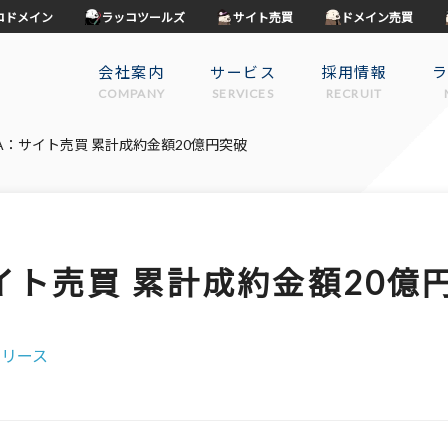
コドメイン
ラッコツールズ
サイト売買
ドメイン売買
会社案内
サービス
採用情報
COMPANY
SERVICES
RECRUIT
A：サイト売買 累計成約金額20億円突破
イト売買 累計成約金額20億
リリース