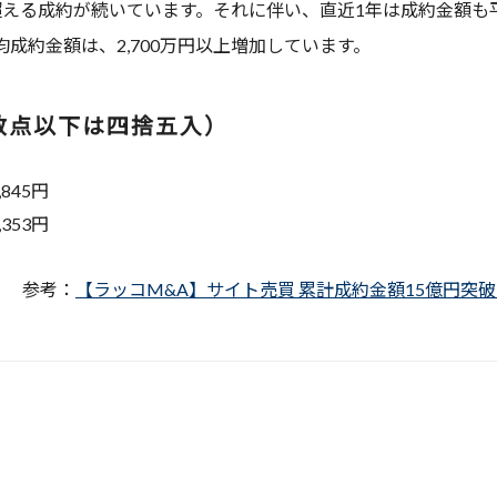
を超える成約が続いています。それに伴い、直近1年は成約金額も平
成約金額は、2,700万円以上増加しています。
数点以下は四捨五入）
,845円
,353円
参考：
【ラッコM&A】サイト売買 累計成約金額15億円突破